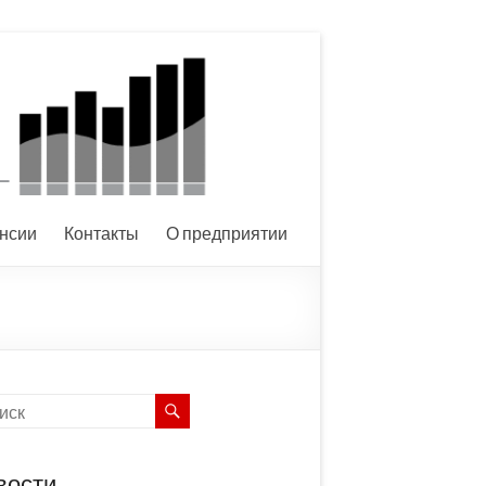
нсии
Контакты
О предприятии
вости