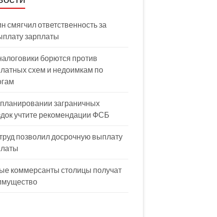
н смягчил ответственность за
ыплату зарплаты
налоговики борются против
латных схем и недоимкам по
огам
 планировании заграничных
здок учтите рекомендации ФСБ
труд позволил досрочную выплату
платы
ые коммерсанты столицы получат
имущество