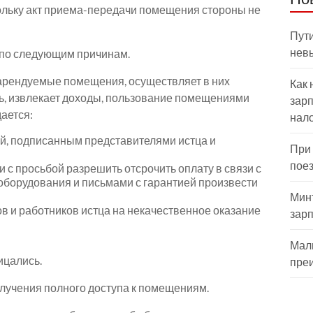
кольку акт приема-передачи помещения стороны не
Пути
нев
к по следующим причинам.
 арендуемые помещения, осуществляет в них
Как 
ь, извлекает доходы, пользование помещениями
зарп
ается:
нал
й, подписанным представителями истца и
При
пое
 с просьбой разрешить отсрочить оплату в связи с
 оборудования и письмами с гарантией произвести
Мин
в и работников истца на некачественное оказание
зар
Мал
ицались.
пре
олучения полного доступа к помещениям.