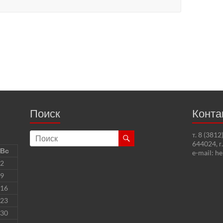
Поиск
Конта
т. 8 (381
644024, г
Вс
e-mail: h
2
9
16
23
30