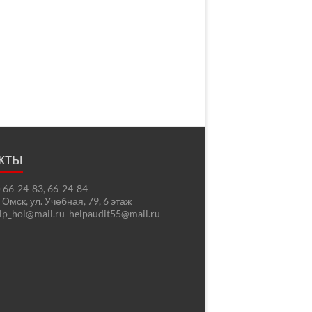
кты
2) 66-24-83, 66-24-84
. Омск, ул. Учебная, 79, 6 этаж
elp_hoi@mail.ru helpaudit55@mail.ru