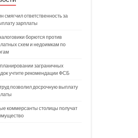
н смягчил ответственность за
ыплату зарплаты
налоговики борются против
латных схем и недоимкам по
огам
 планировании заграничных
здок учтите рекомендации ФСБ
труд позволил досрочную выплату
платы
ые коммерсанты столицы получат
имущество