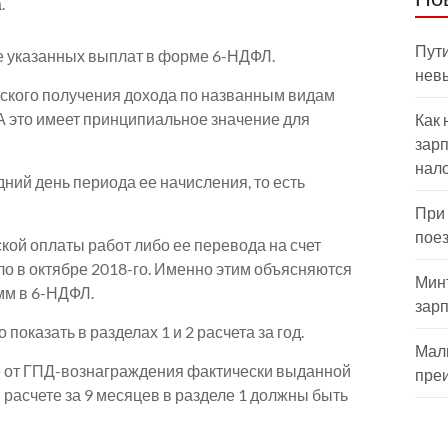
.
Пути
 указанных выплат в форме 6-НДФЛ.
нев
еского получения дохода по названным видам
А это имеет принципиальное значение для
Как 
зарп
нал
ний день периода ее начисления, то есть
При
пое
кой оплаты работ либо ее перевода на счет
ло в октябре 2018-го. Именно этим объясняются
Мин
мм в 6-НДФЛ.
зар
 показать в разделах 1 и 2 расчета за год.
Мал
ие от ГПД-вознаграждения фактически выданной
пре
в расчете за 9 месяцев в разделе 1 должны быть