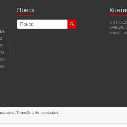
Поиск
Конта
т. 8 (381
644024, г
Вс
e-mail: h
2
9
16
23
30
pacious
от ThemeGrill. На платформе: