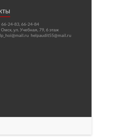
кты
2) 66-24-83, 66-24-84
. Омск, ул. Учебная, 79, 6 этаж
elp_hoi@mail.ru helpaudit55@mail.ru