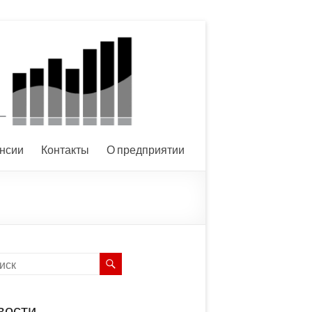
нсии
Контакты
О предприятии
вости