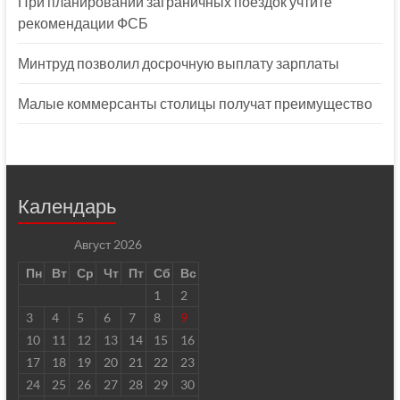
При планировании заграничных поездок учтите
рекомендации ФСБ
Минтруд позволил досрочную выплату зарплаты
Малые коммерсанты столицы получат преимущество
Календарь
Август 2026
Пн
Вт
Ср
Чт
Пт
Сб
Вс
1
2
3
4
5
6
7
8
9
10
11
12
13
14
15
16
17
18
19
20
21
22
23
24
25
26
27
28
29
30