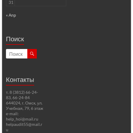
31
« Апр
Поиск
Контакты
т. 8 (3812) 66-24-
83, 66-24-84
644024, г. Омск, ул.
Учебная, 79, 6 этаж
e-mail:
help_hoi@mail.ru
helpaudit55@mail.r
u