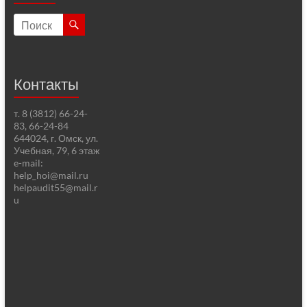
Контакты
т. 8 (3812) 66-24-
83, 66-24-84
644024, г. Омск, ул.
Учебная, 79, 6 этаж
e-mail:
help_hoi@mail.ru
helpaudit55@mail.r
u