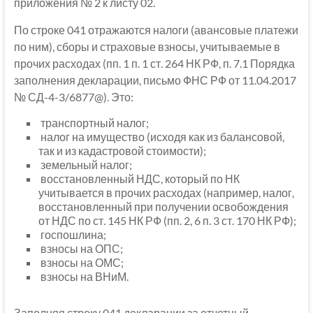
приложения № 2 к листу 02.
По строке 041 отражаются налоги (авансовые платежи
по ним), сборы и страховые взносы, учитываемые в
прочих расходах (пп. 1 п. 1 ст. 264 НК РФ, п. 7.1 Порядка
заполнения декларации, письмо ФНС РФ от 11.04.2017
№ СД-4-3/6877@). Это:
транспортный налог;
налог на имущество (исходя как из балансовой,
так и из кадастровой стоимости);
земельный налог;
восстановленный НДС, который по НК
учитывается в прочих расходах (например, налог,
восстановленный при получении освобождения
от НДС по ст. 145 НК РФ (пп. 2, 6 п. 3 ст. 170 НК РФ);
госпошлина;
взносы на ОПС;
взносы на ОМС;
взносы на ВНиМ.
Заполняя строку 041 декларации за отчетный