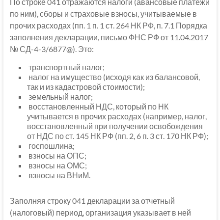
По строке 041 отражаются налоги (авансовые платежи
по ним), сборы и страховые взносы, учитываемые в
прочих расходах (пп. 1 п. 1 ст. 264 НК РФ, п. 7.1 Порядка
заполнения декларации, письмо ФНС РФ от 11.04.2017
№ СД-4-3/6877@). Это:
транспортный налог;
налог на имущество (исходя как из балансовой,
так и из кадастровой стоимости);
земельный налог;
восстановленный НДС, который по НК
учитывается в прочих расходах (например, налог,
восстановленный при получении освобождения
от НДС по ст. 145 НК РФ (пп. 2, 6 п. 3 ст. 170 НК РФ);
госпошлина;
взносы на ОПС;
взносы на ОМС;
взносы на ВНиМ.
Заполняя строку 041 декларации за отчетный
(налоговый) период, организация указывает в ней