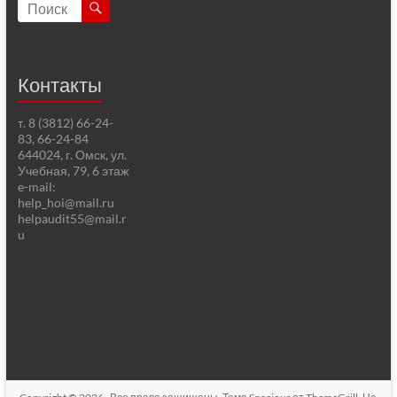
Контакты
т. 8 (3812) 66-24-
83, 66-24-84
644024, г. Омск, ул.
Учебная, 79, 6 этаж
e-mail:
help_hoi@mail.ru
helpaudit55@mail.r
u