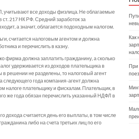
, учитывают все доходы физлица. Не облагаемые
Пути
 ст. 217 НК РФ. Средний заработок за
нев
входит, а значит, облагается подоходным налогом.
Как 
ги, считается налоговым агентом и должна
зарп
ботника и перечислить в казну.
нал
ько фирма должна заплатить гражданину, а сколько
 налог удерживается из доходов плательщика в
При
 в решении не разделены, то налоговый агент
пое
та следующего года компания-агент должна
Мин
м налоге плательщику и фискалам. Плательщик, в
зар
того же года обязан перечислить указанный НДФЛ в
Мал
о дохода считается день его выплаты, в том числе
пре
гражданина либо на счета третьих лиц по его