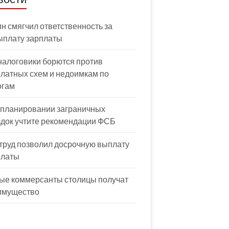
н смягчил ответственность за
ыплату зарплаты
налоговики борются против
латных схем и недоимкам по
огам
 планировании заграничных
здок учтите рекомендации ФСБ
труд позволил досрочную выплату
платы
ые коммерсанты столицы получат
имущество