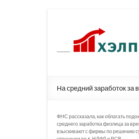
Перейти
к
содержимому
На средний заработок за 
ФНС рассказала, как облагать под
среднего заработка физлица за вре
взыскивают с фирмы по решению суда
уточненки по 6-НДФЛ и РСВ.