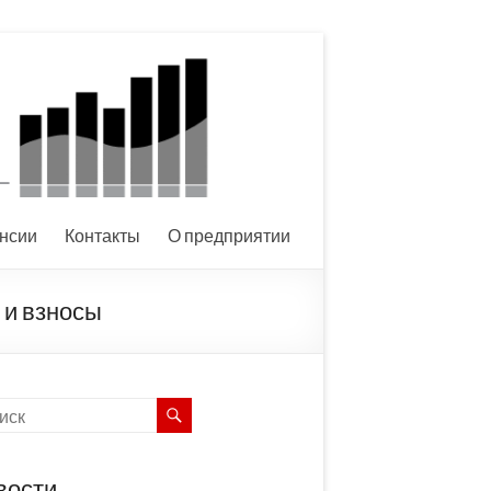
нсии
Контакты
О предприятии
 и взносы
вости