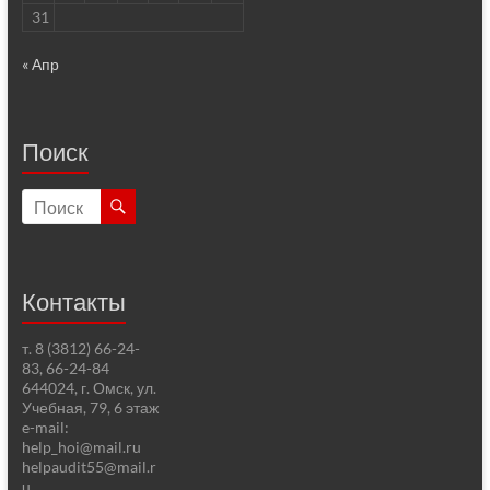
31
« Апр
Поиск
Контакты
т. 8 (3812) 66-24-
83, 66-24-84
644024, г. Омск, ул.
Учебная, 79, 6 этаж
e-mail:
help_hoi@mail.ru
helpaudit55@mail.r
u