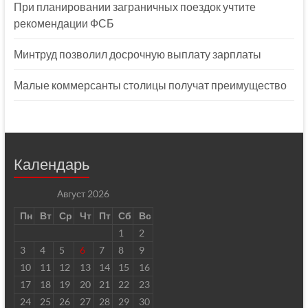
При планировании заграничных поездок учтите
рекомендации ФСБ
Минтруд позволил досрочную выплату зарплаты
Малые коммерсанты столицы получат преимущество
Календарь
Август 2026
Пн
Вт
Ср
Чт
Пт
Сб
Вс
1
2
3
4
5
6
7
8
9
10
11
12
13
14
15
16
17
18
19
20
21
22
23
24
25
26
27
28
29
30