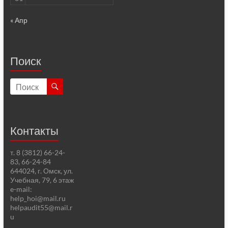
« Апр
Поиск
Контакты
т. 8 (3812) 66-24-
83, 66-24-84
644024, г. Омск, ул.
Учебная, 79, 6 этаж
e-mail:
help_hoi@mail.ru
helpaudit55@mail.r
u