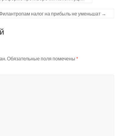
Филантропам налог на прибыль не уменьшат
→
ий
ан.
Обязательные поля помечены
*