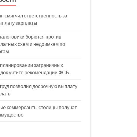
н смягчил ответственность за
ыплату зарплаты
налоговики борются против
латных схем и недоимкам по
огам
 планировании заграничных
здок учтите рекомендации ФСБ
труд позволил досрочную выплату
платы
ые коммерсанты столицы получат
имущество