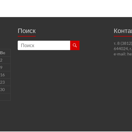
Поиск
Конта
т. 8 (381
644024, г
Вс
e-mail: h
2
9
16
23
30