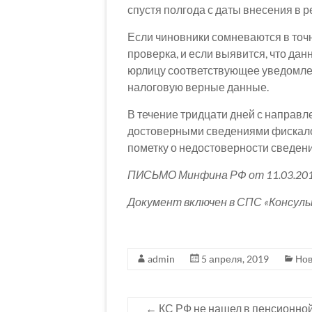
спустя полгода с даты внесения в 
Если чиновники сомневаются в точн
проверка, и если выявится, что да
юрлицу соответствующее уведомлени
налоговую верные данные.
В течение тридцати дней с направ
достоверными сведениями фискало
пометку о недостоверности сведени
ПИСЬМО Минфина РФ от 11.03.201
Документ включен в СПС «Консул
admin
5 апреля, 2019
Нов
←
КС РФ не нашел в пенсионно