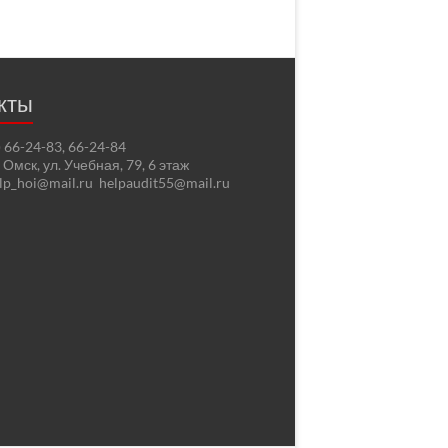
кты
2) 66-24-83, 66-24-84
. Омск, ул. Учебная, 79, 6 этаж
elp_hoi@mail.ru helpaudit55@mail.ru