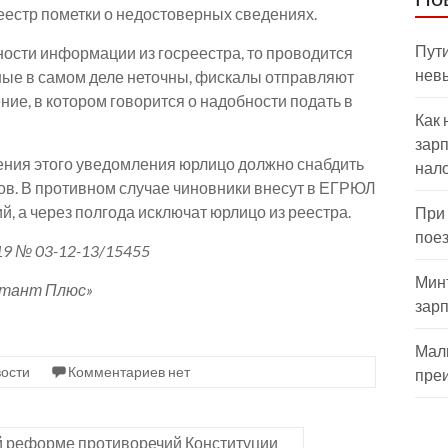
реестр пометки о недостоверных сведениях.
Пути
ости информации из госреестра, то проводится
нев
нные в самом деле неточны, фискалы отправляют
е, в котором говорится о надобности подать в
Как 
зарп
ления этого уведомления юрлицо должно снабдить
нал
в. В противном случае чиновники внесут в ЕГРЮЛ
й, а через полгода исключат юрлицо из реестра.
При
пое
9 № 03-12-13/15455
Мин
ьтант Плюс»
зар
Мал
ости
Комментариев нет
пре
й реформе противоречий Конституции