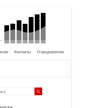
нсии
Контакты
О предприятии
вости