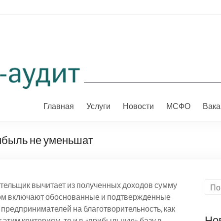
Главная
Услуги
Новости
МСФО
Вака
ибыль не уменьшат
ательщик вычитает из полученных доходов сумму
том включают обоснованные и подтвержденные
ы предпринимателей на благотворительность, как
Но
этим критериям, то и в «прибыльную» базу в