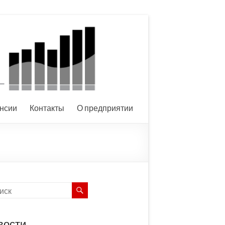
нсии
Контакты
О предприятии
вости