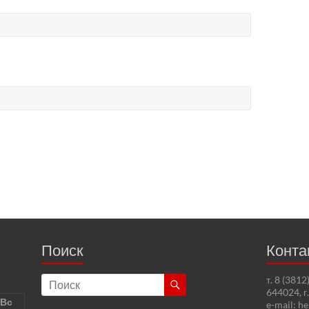
Поиск
Конта
т. 8 (381
644024, г
Вс
e-mail: h