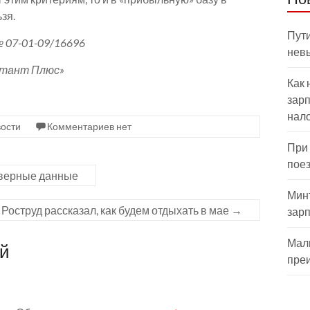
зя.
Пути
 07-01-09/16696
нев
ьтант Плюс»
Как 
зарп
нал
ости
Комментариев нет
При
пое
еверные данные
Мин
Роструд рассказал, как будем отдыхать в мае
→
зар
Мал
ий
пре