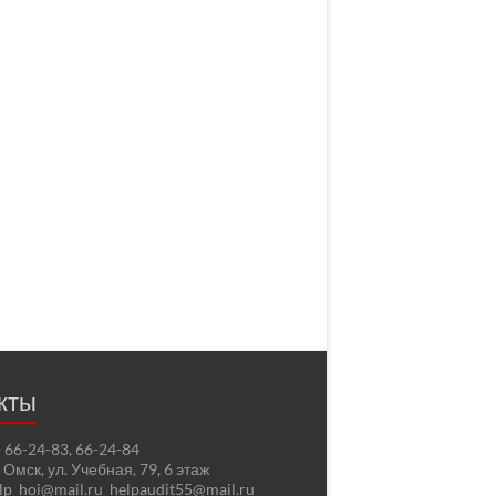
кты
2) 66-24-83, 66-24-84
. Омск, ул. Учебная, 79, 6 этаж
elp_hoi@mail.ru helpaudit55@mail.ru