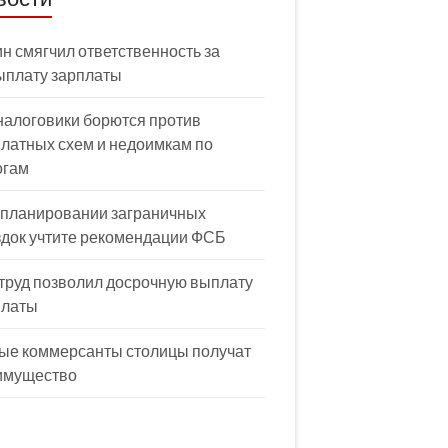
н смягчил ответственность за
ыплату зарплаты
налоговики борются против
латных схем и недоимкам по
огам
 планировании заграничных
здок учтите рекомендации ФСБ
труд позволил досрочную выплату
платы
ые коммерсанты столицы получат
имущество