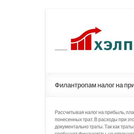
Перейти
к
содержимому
Филантропам налог на пр
Рассчитывая налог на прибыль, пл
понесенных трат. В расходы при э
документально траты. Так как трат
сообщают финансисты, не отвечают 