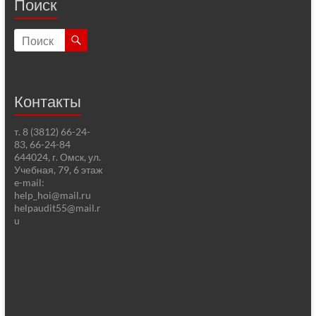
Поиск
Контакты
т. 8 (3812) 66-24-
83, 66-24-84
644024, г. Омск, ул.
Учебная, 79, 6 этаж
e-mail:
help_hoi@mail.ru
helpaudit55@mail.r
u