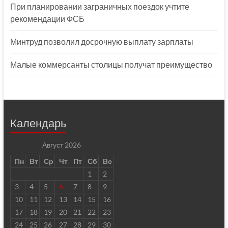
При планировании заграничных поездок учтите
рекомендации ФСБ
Минтруд позволил досрочную выплату зарплаты
Малые коммерсанты столицы получат преимущество
Календарь
Август 2026
Пн
Вт
Ср
Чт
Пт
Сб
Вс
1
2
3
4
5
6
7
8
9
10
11
12
13
14
15
16
17
18
19
20
21
22
23
24
25
26
27
28
29
30