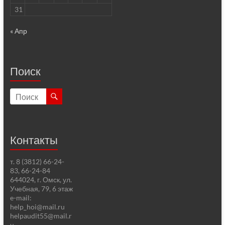
31
« Апр
Поиск
Контакты
т. 8 (3812) 66-24-
83, 66-24-84
644024, г. Омск, ул.
Учебная, 79, 6 этаж
e-mail:
help_hoi@mail.ru
helpaudit55@mail.r
u