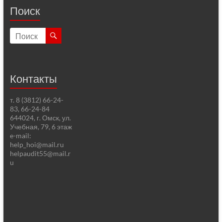
Поиск
Контакты
т. 8 (3812) 66-24-
83, 66-24-84
644024, г. Омск, ул.
Учебная, 79, 6 этаж
e-mail:
help_hoi@mail.ru
helpaudit55@mail.r
u