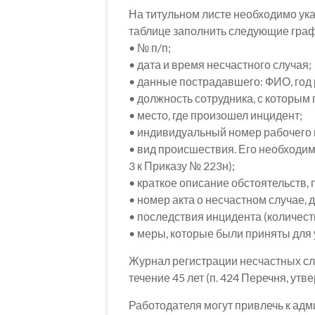
На титульном листе необходимо ук
таблице заполнить следующие гра
• № п/п;
• дата и время несчастного случая;
• данные пострадавшего: ФИО, год
• должность сотрудника, с которым
• место, где произошел инцидент;
• индивидуальный номер рабочего 
• вид происшествия. Его необходи
3 к Приказу № 223н);
• краткое описание обстоятельств, 
• номер акта о несчастном случае, 
• последствия инцидента (количест
• меры, которые были приняты для
Журнал регистрации несчастных сл
течение 45 лет (п. 424 Перечня, ут
Работодателя могут привлечь к адми