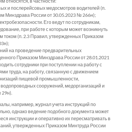
им относятся, в частности:
ых и послерейсовых медосмотров водителей (п.
м Минздрава России от 30.05.2023 № 266н);
ектробезопасности. Его ведут по сотрудникам,
ование, при работе с которым может возникнуть
 током (п. 2.3 Правил, утвержденных Приказом
3н);
ений на проведение предварительных
денного Приказом Минздрава России от 28.01.2021
одить сотрудники при поступлении на работу с
ми труда, на работу, связанную с движением
ганизаций пищевой промышленности,
, водопроводных сооружений, медорганизаций и
 29н).
налы, например, журнал учета инструкций по
тельно, однако ведение подобного документа может
ся инструкции и оперативно их пересматривать в
ований, утвержденных Приказом Минтруда России