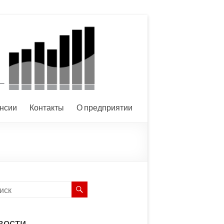
нсии
Контакты
О предприятии
вости