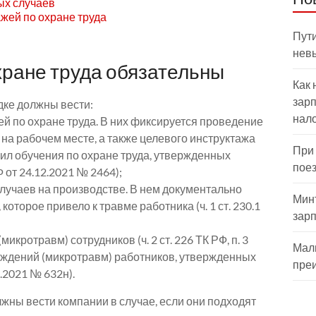
ых случаев
жей по охране труда
Пути
нев
хране труда обязательны
Как 
зарп
дке должны вести:
нал
й по охране труда. В них фиксируется проведение
 на рабочем месте, а также целевого инструктажа
При
Правил обучения по охране труда, утвержденных
пое
от 24.12.2021 № 2464);
лучаев на производстве. В нем документально
Мин
оторое привело к травме работника (ч. 1 ст. 230.1
зар
кротравм) сотрудников (ч. 2 ст. 226 ТК РФ, п. 3
Мал
ждений (микротравм) работников, утвержденных
пре
.2021 № 632н).
лжны вести компании в случае, если они подходят