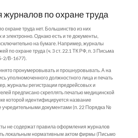
 журналов по охране труда
 охране труда нет. Большинство из них
ак и электронно. Однако есть и те документы,
сключительно на бумаге. Например, журналы
 по охране труда (ч. 3 ст. 22.1 ТК РФ, п. 3 Письма
5-2/В-1677).
инято пронумеровывать и прошнуровывать. А на
ись уполномоченного должностного лица и печать
мер, журналы регистрации предрейсовых и
елей предписано скреплять печатью медицинской
иске которой идентифицируется название
е учредительными документами (п. 22 Порядка №
ты не содержат правила оформления журналов
вить локальным нормативным актом фирмы (Письмо