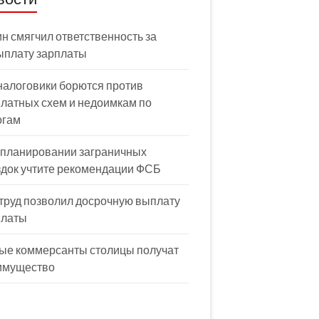
н смягчил ответственность за
ыплату зарплаты
налоговики борются против
латных схем и недоимкам по
огам
 планировании заграничных
здок учтите рекомендации ФСБ
труд позволил досрочную выплату
платы
ые коммерсанты столицы получат
имущество