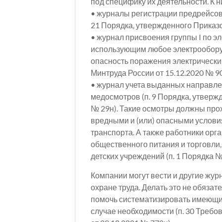
под специфику их деятельности. К н
• журналы регистрации предрейсов
21 Порядка, утвержденного Приказо
• журнал присвоения группы I по эл
использующим любое электрооборуд
опасность поражения электрическим
Минтруда России от 15.12.2020 № 90
• журнал учета выданных направл
медосмотров (п. 9 Порядка, утверж
№ 29н). Такие осмотры должны прох
вредными и (или) опасными условия
транспорта. А также работники ор
общественного питания и торговли
детских учреждений (п. 1 Порядка №
Компании могут вести и другие жур
охране труда. Делать это не обяза
помочь систематизировать имеющие
случае необходимости (п. 30 Треб