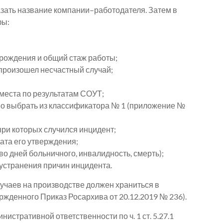
азать название компании–работодателя. Затем в
фы:
 рождения и общий стаж работы;
 произошел несчастный случай;
места по результатам СОУТ;
мо выбрать из классификатора № 1 (приложение №
при которых случился инцидент;
дата его утверждения;
во дней больничного, инвалидность, смерть);
 устранения причин инцидента.
учаев на производстве должен храниться в
вержденного Приказ Росархива от 20.12.2019 № 236).
нистративной ответственности по ч. 1 ст. 5.27.1