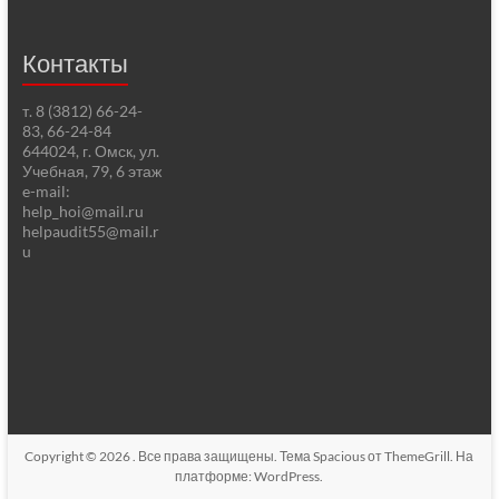
Контакты
т. 8 (3812) 66-24-
83, 66-24-84
644024, г. Омск, ул.
Учебная, 79, 6 этаж
e-mail:
help_hoi@mail.ru
helpaudit55@mail.r
u
Copyright © 2026
. Все права защищены. Тема
Spacious
от ThemeGrill. На
платформе:
WordPress
.