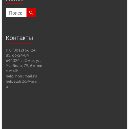
Контакты
т. 8 (3812) 66-24-
83, 66-24-84
644024, г. Омск, ул.
Учебная, 79, 6 этаж
e-mail:
help_hoi@mail.ru
helpaudit55@mail.r
u