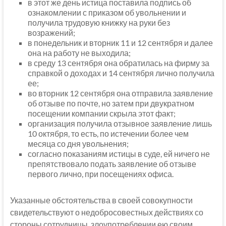
в этот же день истица поставила подпись об
ознакомлении с приказом об увольнении и
получила трудовую книжку на руки без
возражений;
в понедельник и вторник 11 и 12 сентября и далее
она на работу не выходила;
в среду 13 сентября она обратилась на фирму за
справкой о доходах и 14 сентября лично получила
ее;
во вторник 12 сентября она отправила заявление
об отзыве по почте, но затем при двукратном
посещении компании скрыла этот факт;
организация получила отзывное заявление лишь
10 октября, то есть, по истечении более чем
месяца со дня увольнения;
согласно показаниям истицы в суде, ей ничего не
препятствовало подать заявление об отзыве
первого лично, при посещениях офиса.
Указанные обстоятельства в своей совокупности
свидетельствуют о недобросовестных действиях со
стороны сотрудницы, злоупотреблении ею своим