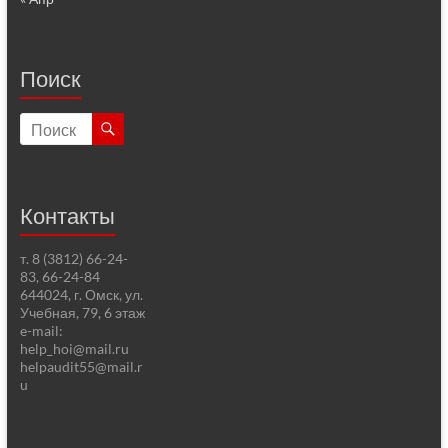
Поиск
Контакты
т. 8 (3812) 66-24-
83, 66-24-84
644024, г. Омск, ул.
Учебная, 79, 6 этаж
e-mail:
help_hoi@mail.ru
helpaudit55@mail.r
u