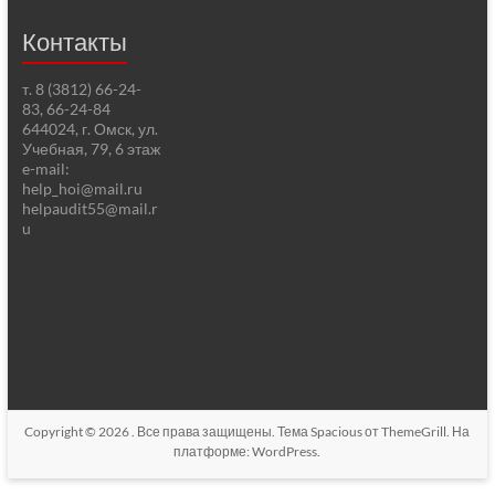
Контакты
т. 8 (3812) 66-24-
83, 66-24-84
644024, г. Омск, ул.
Учебная, 79, 6 этаж
e-mail:
help_hoi@mail.ru
helpaudit55@mail.r
u
Copyright © 2026
. Все права защищены. Тема
Spacious
от ThemeGrill. На
платформе:
WordPress
.