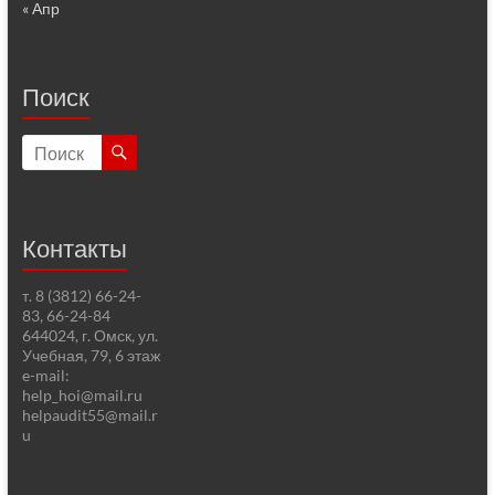
« Апр
Поиск
Контакты
т. 8 (3812) 66-24-
83, 66-24-84
644024, г. Омск, ул.
Учебная, 79, 6 этаж
e-mail:
help_hoi@mail.ru
helpaudit55@mail.r
u