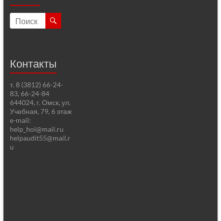
Контакты
т. 8 (3812) 66-24-
83, 66-24-84
644024, г. Омск, ул.
Учебная, 79, 6 этаж
e-mail:
help_hoi@mail.ru
helpaudit55@mail.r
u