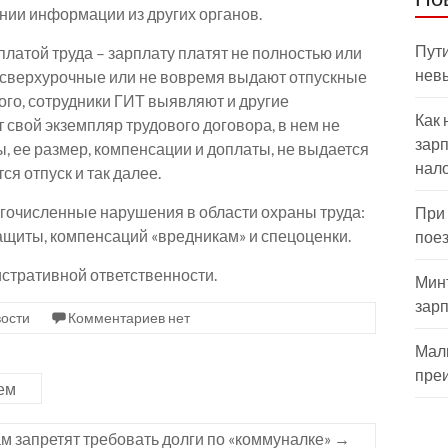
нии информации из других органов.
Пути
латой труда – зарплату платят не полностью или
нев
т сверхурочные или не вовремя выдают отпускные
того, сотрудники ГИТ выявляют и другие
Как 
 свой экземпляр трудового договора, в нем не
зарп
 ее размер, компенсации и доплаты, не выдается
нал
ся отпуск и так далее.
огочисленные нарушения в области охраны труда:
При
ащиты, компенсаций «вредникам» и спецоценки.
пое
стративной ответственности.
Мин
зар
ости
Комментариев нет
Мал
пре
ем
м запретят требовать долги по «коммуналке»
→