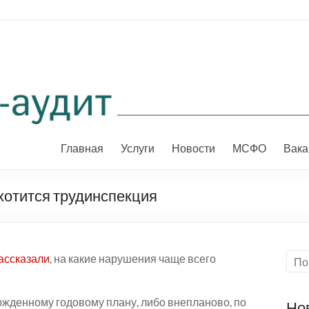
Главная
Услуги
Новости
МСФО
Вака
хотится трудинспекция
ассказали
, на какие нарушения чаще всего
ржденному годовому плану, либо внепланово, по
Но