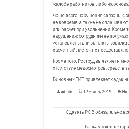
жалобе работников, либо на основа
Чаще всего нарушения связаны с оп
не вовремя, а также не оплачиваю
или расчет при увольнении. Кроме 
нарушения: сотрудники не получают
установлены дни выплаты зарплаты,
расчетный листок, не предоставляет
Кроме того, Роструд выявляет и мн
отсутствие медосмотров, средств з
Виновных ГИТ привлекает к админи
admin
12 марта, 2019
Нов
←
Сдавать РСВ обязательно вс
Банкам и коллектора