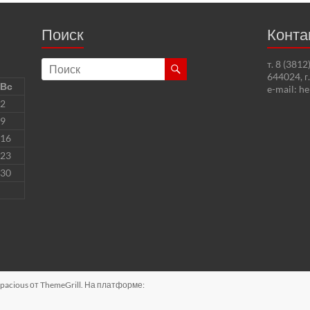
Поиск
Конта
т. 8 (381
644024, г
Вс
e-mail: h
2
9
16
23
30
pacious
от ThemeGrill. На платформе: