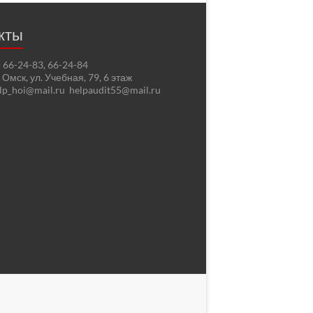
кты
2) 66-24-83, 66-24-84
. Омск, ул. Учебная, 79, 6 этаж
elp_hoi@mail.ru helpaudit55@mail.ru