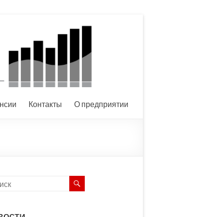
нсии
Контакты
О предприятии
вости