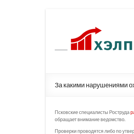
Перейти
к
содержимому
За какими нарушениями о
Псковские специалисты Роструда
р
обращает внимание ведомство.
Проверки проводятся либо по утве