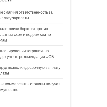
н смягчил ответственность за
ыплату зарплаты
налоговики борются против
латных схем и недоимкам по
огам
 планировании заграничных
здок учтите рекомендации ФСБ
труд позволил досрочную выплату
платы
ые коммерсанты столицы получат
имущество