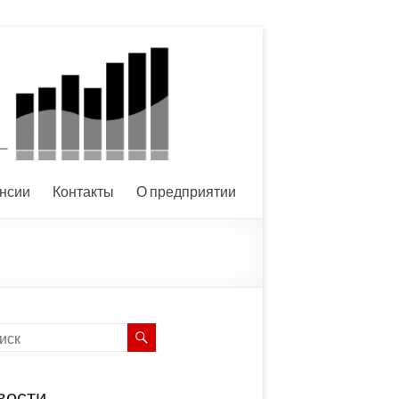
нсии
Контакты
О предприятии
вости