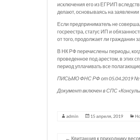
исключения его из ЕГРИП вследств
делают, основываясь на заявлении
Если предприниматель не совершал
госреестра, статус ИП и обязанност
от того, продолжает ли гражданин 
В НК РФ перечислены периоды, когд
проведенное под арестом, в этих сп
период уплачивать все полагающие
ПИСЬМО ФНС РФ от 05.04.2019 № 
Документ включен в СПС «Консул
admin
15 апреля, 2019
Но
←
Квитанция к приходнику весо