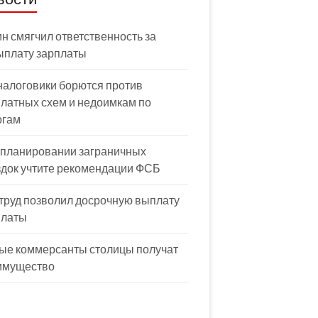
н смягчил ответственность за
ыплату зарплаты
налоговики борются против
латных схем и недоимкам по
огам
 планировании заграничных
здок учтите рекомендации ФСБ
труд позволил досрочную выплату
платы
ые коммерсанты столицы получат
имущество