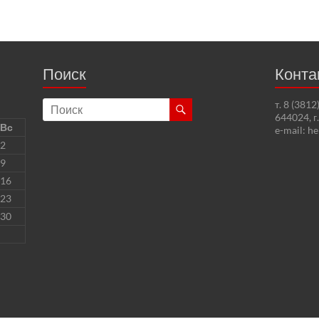
Поиск
Конта
т. 8 (381
644024, г
Вс
e-mail: h
2
9
16
23
30