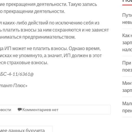
ие прекращения деятельности. Такую запись
 о прекращении деятельности.
Пути
нев
 каких-либо действий по исключению себя из
ь платить взносы за ним сохраняются и не зависят
Как 
заниматься предпринимательством.
зарп
а ИП может не платить взносы. Однако время,
нал
исках не упомянуто, а значит, ИП должен в этот
ся страховые взносы.
При
пое
БС-4-11/6361@
Мин
ьтант Плюс»
зар
Мал
вости
Комментариев нет
пре
мее данных бухучета