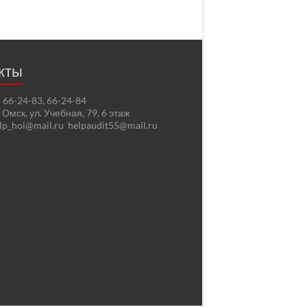
кты
2) 66-24-83, 66-24-84
. Омск, ул. Учебная, 79, 6 этаж
elp_hoi@mail.ru helpaudit55@mail.ru