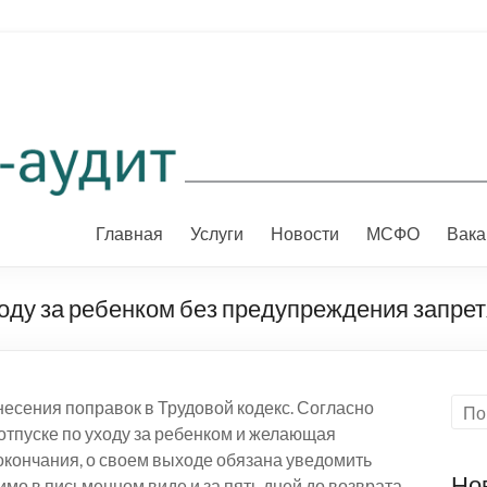
Главная
Услуги
Новости
МСФО
Вака
ходу за ребенком без предупреждения запрет
есения поправок в Трудовой кодекс. Согласно
отпуске по уходу за ребенком и желающая
 окончания, о своем выходе обязана уведомить
Но
имо в письменном виде и за пять дней до возврата