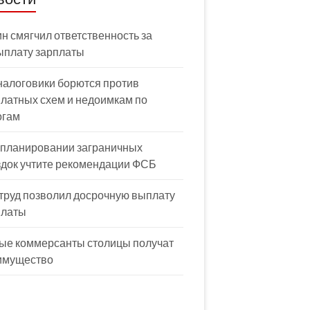
н смягчил ответственность за
ыплату зарплаты
налоговики борются против
латных схем и недоимкам по
огам
 планировании заграничных
здок учтите рекомендации ФСБ
труд позволил досрочную выплату
платы
ые коммерсанты столицы получат
имущество