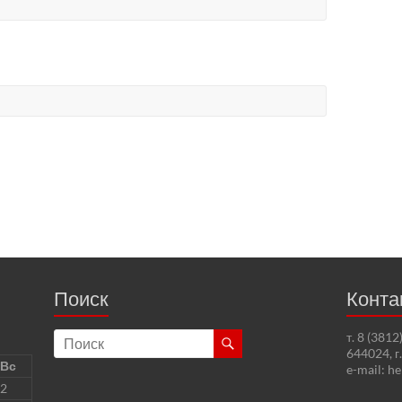
Поиск
Конта
т. 8 (381
644024, г
Вс
e-mail: h
2