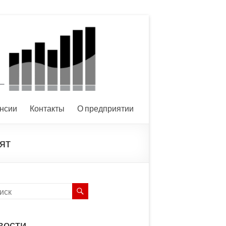
нсии
Контакты
О предприятии
ят
вости