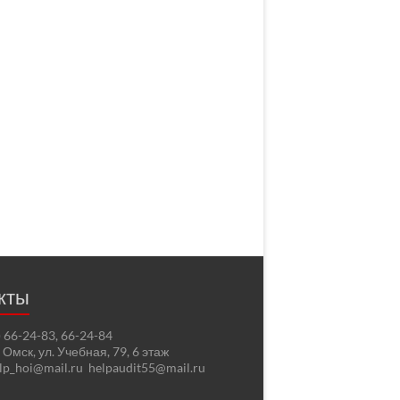
кты
2) 66-24-83, 66-24-84
. Омск, ул. Учебная, 79, 6 этаж
elp_hoi@mail.ru helpaudit55@mail.ru