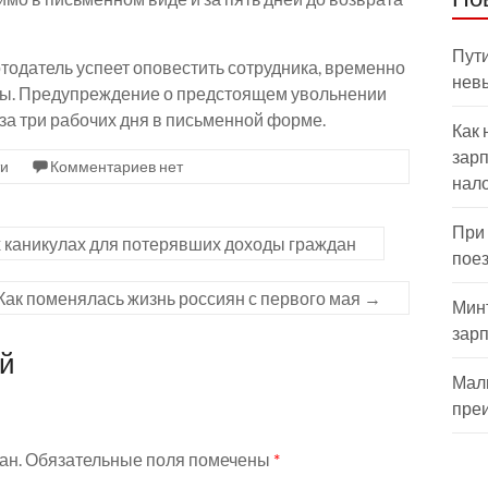
Пути
тодатель успеет оповестить сотрудника, временно
нев
ы. Предупреждение о предстоящем увольнении
за три рабочих дня в письменной форме.
Как 
зарп
ти
Комментариев нет
нал
При
 каникулах для потерявших доходы граждан
пое
Как поменялась жизнь россиян с первого мая
→
Мин
зар
ий
Мал
пре
ан.
Обязательные поля помечены
*