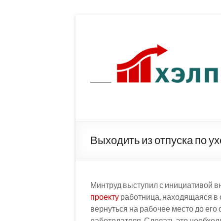
Перейти
к
содержимому
Выходить из отпуска по у
Минтруд выступил с инициативой вн
проекту
работница, находящаяся в 
вернуться на рабочее место до его
работодателя. Сделать это необход