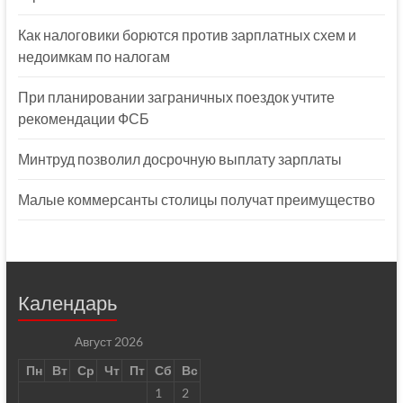
Как налоговики борются против зарплатных схем и
недоимкам по налогам
При планировании заграничных поездок учтите
рекомендации ФСБ
Минтруд позволил досрочную выплату зарплаты
Малые коммерсанты столицы получат преимущество
Календарь
Август 2026
Пн
Вт
Ср
Чт
Пт
Сб
Вс
1
2