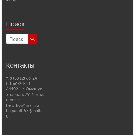
Поиск
Контакты
т. 8 (3812) 66-24-
83, 66-24-84
644024, г. Омск, ул.
Учебная, 79, 6 этаж
e-mail:
help_hoi@mail.ru
helpaudit55@mail.r
u