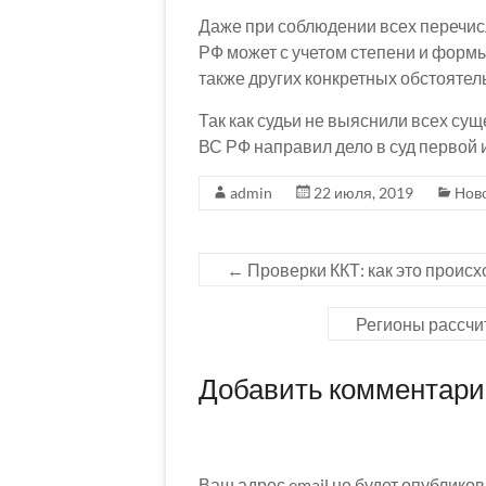
Даже при соблюдении всех перечисле
РФ может с учетом степени и форм
также других конкретных обстоятел
Так как судьи не выяснили всех су
ВС РФ направил дело в суд первой 
admin
22 июля, 2019
Нов
←
Проверки ККТ: как это происх
Регионы рассчи
Добавить комментар
Ваш адрес email не будет опубликов