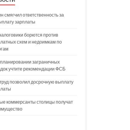
н смягчил ответственность за
ыплату зарплаты
налоговики борются против
латных схем и недоимкам по
огам
 планировании заграничных
здок учтите рекомендации ФСБ
труд позволил досрочную выплату
платы
ые коммерсанты столицы получат
имущество