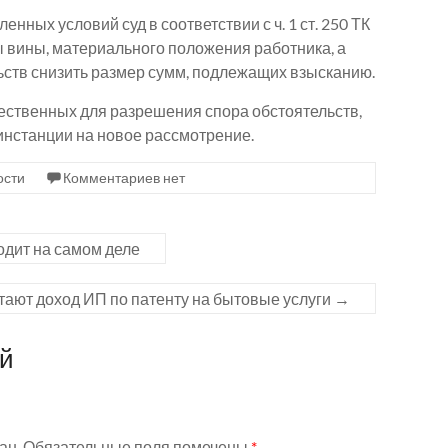
нных условий суд в соответствии с ч. 1 ст. 250 ТК
ы вины, материального положения работника, а
ьств снизить размер сумм, подлежащих взысканию.
щественных для разрешения спора обстоятельств,
инстанции на новое рассмотрение.
ости
Комментариев нет
одит на самом деле
тают доход ИП по патенту на бытовые услуги
→
ий
ан.
Обязательные поля помечены
*