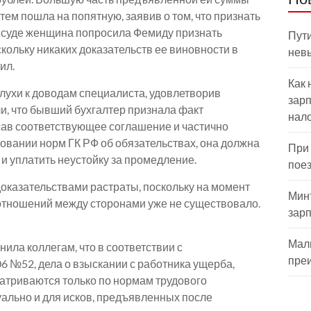
тем пошла на попятную, заявив о том, что признать
В суде женщина попросила Фемиду признать
Пути
ольку никаких доказательств ее виновности в
нев
ил.
Как 
лухи к доводам специалиста, удовлетворив
зарп
и, что бывший бухгалтер признала факт
нал
ав соответствующее соглашение и частично
новании норм ГК РФ об обязательствах, она должна
При
и уплатить неустойку за промедление.
пое
оказательствами растраты, поскольку на момент
Мин
отношений между сторонами уже не существовало.
зар
Мал
ла коллегам, что в соответствии с
пре
6 №52, дела о взыскании с работника ущерба,
атриваются только по нормам трудового
уально и для исков, предъявленных после