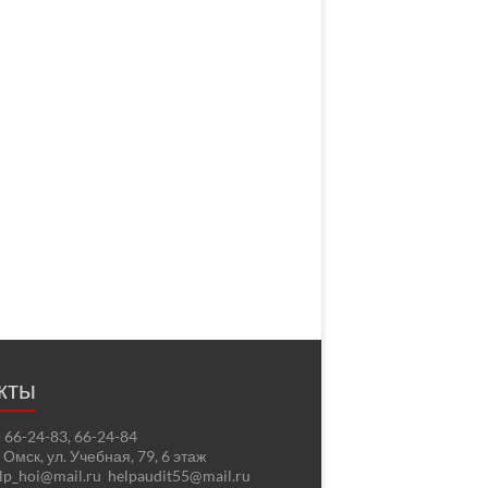
кты
2) 66-24-83, 66-24-84
. Омск, ул. Учебная, 79, 6 этаж
elp_hoi@mail.ru helpaudit55@mail.ru