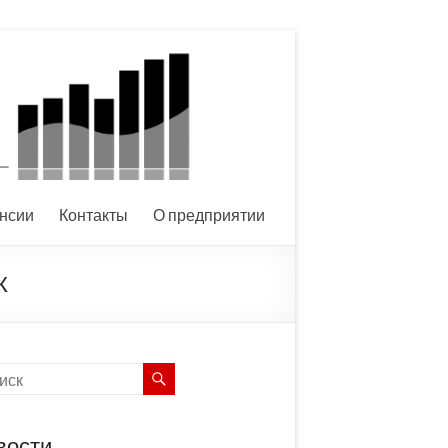
нсии
Контакты
О предприятии
К
вости