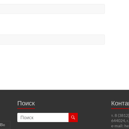
Поиск
Конта
т. 8 (381
644024, г
Вс
e-mail: h