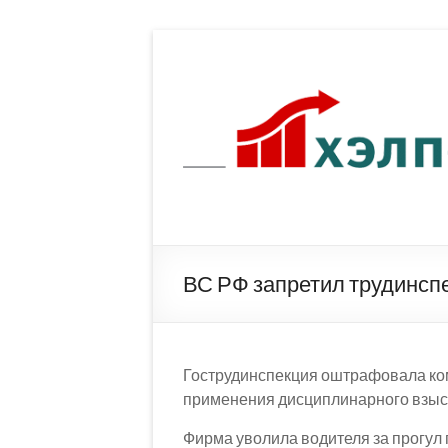
Перейти
к
содержимому
ВС РФ запретил трудинсп
Гострудинспекция оштрафовала ком
применения дисциплинарного взыс
Фирма уволила водителя за прогул 