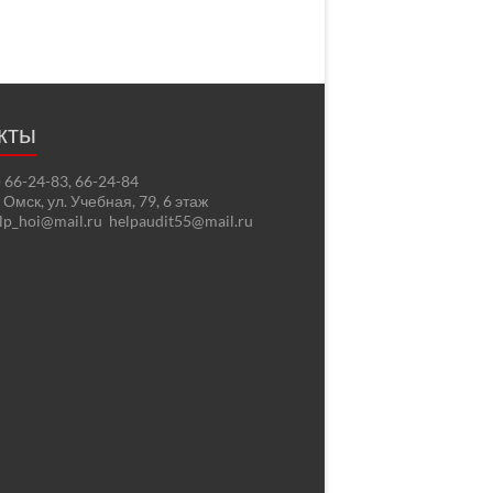
кты
2) 66-24-83, 66-24-84
. Омск, ул. Учебная, 79, 6 этаж
elp_hoi@mail.ru helpaudit55@mail.ru