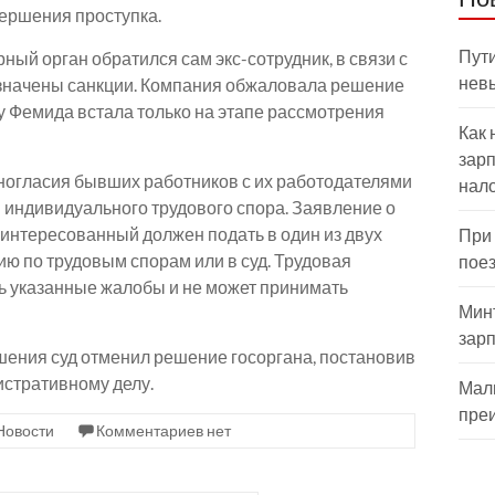
вершения проступка.
Пути
ный орган обратился сам экс-сотрудник, в связи с
нев
азначены санкции. Компания обжаловала решение
ну Фемида встала только на этапе рассмотрения
Как 
зарп
ногласия бывших работников с их работодателями
нал
 индивидуального трудового спора. Заявление о
аинтересованный должен подать в один из двух
При
ю по трудовым спорам или в суд. Трудовая
пое
ь указанные жалобы и не может принимать
Мин
зар
шения суд отменил решение госоргана, постановив
истративному делу.
Мал
пре
Новости
Комментариев нет