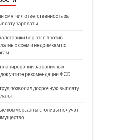
н смягчил ответственность за
ыплату зарплаты
налоговики борются против
латных схем и недоимкам по
огам
 планировании заграничных
здок учтите рекомендации ФСБ
труд позволил досрочную выплату
платы
ые коммерсанты столицы получат
имущество