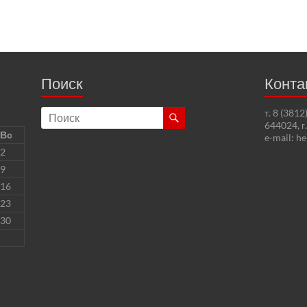
Поиск
Конта
т. 8 (381
644024, г
Вс
e-mail: h
2
9
16
23
30