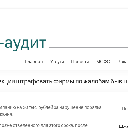
Главная
Услуги
Новости
МСФО
Вака
екции штрафовать фирмы по жалобам бывш
панию на 30 тыс. рублей за нарушение порядка
кания.
позже отведенного для этого срока: после
Но