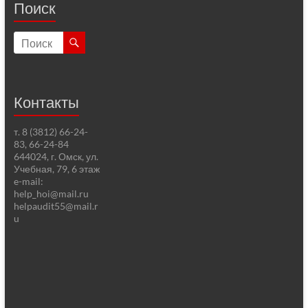
Поиск
Контакты
т. 8 (3812) 66-24-
83, 66-24-84
644024, г. Омск, ул.
Учебная, 79, 6 этаж
e-mail:
help_hoi@mail.ru
helpaudit55@mail.r
u