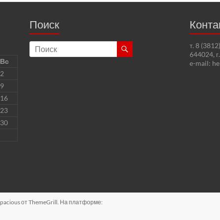
Поиск
Конта
т. 8 (381
644024, г
Вс
e-mail: h
2
9
16
23
30
pacious
от ThemeGrill. На платформе: