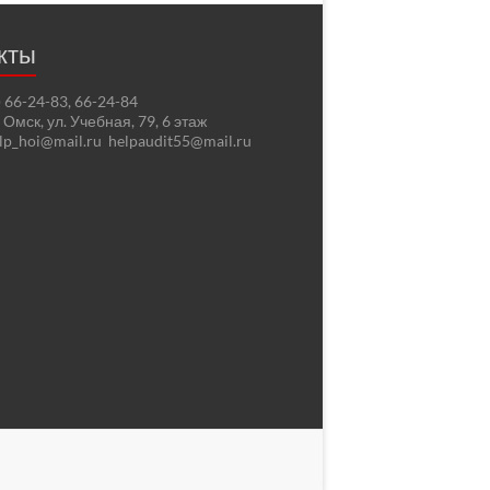
кты
2) 66-24-83, 66-24-84
. Омск, ул. Учебная, 79, 6 этаж
elp_hoi@mail.ru helpaudit55@mail.ru