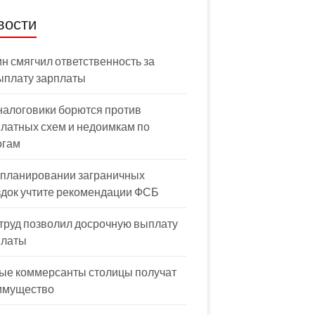
вости
н смягчил ответственность за
ыплату зарплаты
налоговики борются против
латных схем и недоимкам по
огам
 планировании заграничных
здок учтите рекомендации ФСБ
труд позволил досрочную выплату
платы
ые коммерсанты столицы получат
имущество