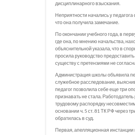
дисциплинарного взыскания.
Неприятности начались у педагога 
что она получила замечание.
По окончании учебного года, в перв
где она, по мнению начальства, нах
объяснительной указала, что в спо
просила руководство предоставить з
существу с претензиями не согласн
Администрация школы объявила пед
служебное расследование, выяснив,
педагог позволила себе еще три опо
признавать не стала. Работодатель
трудовому распорядку несовместим
основании ч. 5 ст. 81 ТК РФ через
обратилась в суд.
Первая, апелляционная инстанции 