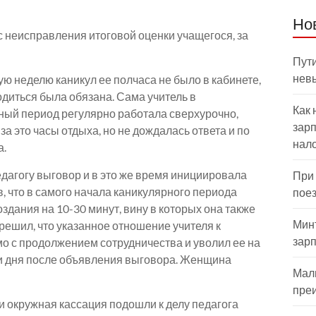
Но
с неисправления итоговой оценки учащегося, за
Пути
нев
ую неделю каникул ее полчаса не было в кабинете,
одиться была обязана. Сама учитель в
Как 
рный период регулярно работала сверхурочно,
зарп
а это часы отдыха, но не дождалась ответа и по
нал
а.
агогу выговор и в это же время инициировала
При
 что в самого начала каникулярного периода
пое
здания на 10-30 минут, вину в которых она также
Мин
 решил, что указанное отношение учителя к
зар
о с продолжением сотрудничества и уволил ее на
 три дня после объявления выговора. Женщина
Мал
пре
и окружная кассация подошли к делу педагога