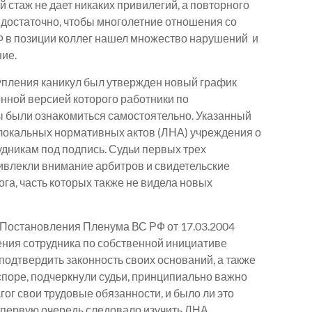
й стаж не дает никаких привилегий, а повторного
достаточно, чтобы многолетние отношения со
 в позиции коллег нашел множество нарушений и
ие.
тупления каникул был утвержден новый график
нной версией которого работники по
 были ознакомиться самостоятельно. Указанный
локальных нормативных актов (ЛНА) учреждения о
удникам под подпись. Судьи первых трех
ривлекли внимание арбитров и свидетельские
ога, часть которых также не видела новых
2 Постановления Пленума ВС РФ от 17.03.2004
ния сотрудника по собственной инициативе
 подтвердить законность своих оснований, а также
споре, подчеркнули судьи, принципиально важно
гог свои трудовые обязанности, и было ли это
 первую очередь следовало изучить ЛНА.