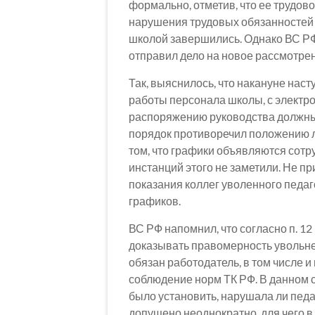
формально, отметив, что ее трудово
нарушения трудовых обязанностей 
школой завершились. Однако ВС РФ
отправил дело на новое рассмотрен
Так, выяснилось, что накануне нас
работы персонала школы, с электро
распоряжению руководства должны
порядок противоречил положению 
том, что графики объявляются сотр
инстанций этого не заметили. Не п
показания коллег уволенного педаг
графиков.
ВС РФ напомнил, что согласно п. 1
доказывать правомерность увольне
обязан работодатель, в том числе и
соблюдение норм ТК РФ. В данном 
было установить, нарушала ли педа
допущено неоднократно, для чего в