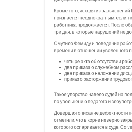
Кроме того, исходя из разъяснени
признается неоднократным, если, 
работника продолжается. После об
три дня, в которые нарушений не до
Смутило Фемиду и поведение работ
времени в отношении уволенного п
четыре акта об отсутствии раб
два приказа о служебном расс
два приказа о наложении дисц
приказ о расторжении трудовог
Такое упорство навело судей на п
по увольнению педагога и злоупот
Довершая описание дефектности по
отметили, что в корне неверно закр
которого оспаривается в суде. Сог