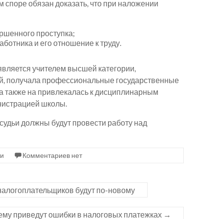
м споре обязан доказать, что при наложении
ершенного проступка;
отника и его отношение к труду.
 является учителем высшей категории,
ей, получала профессиональные государственные
 а также на привлекалась к дисциплинарным
нистрацией школы.
судьи должны будут провести работу над
ти
Комментариев нет
налогоплательщиков будут по-новому
чему приведут ошибки в налоговых платежках
→