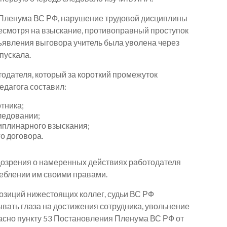
й Пленума ВС РФ, нарушение трудовой дисциплины
несмотря на взыскание, противоправный проступок
ъявления выговора учитель была уволена через
пускала.
одателя, который за короткий промежуток
едагога составил:
отника;
ледовании;
иплинарного взыскания;
о договора.
одозрения о намеренных действиях работодателя
реблении им своими правами.
зиций нижестоящих коллег, судьи ВС РФ
ывать глаза на достижения сотрудника, увольнение
ласно пункту 53 Постановления Пленума ВС РФ от