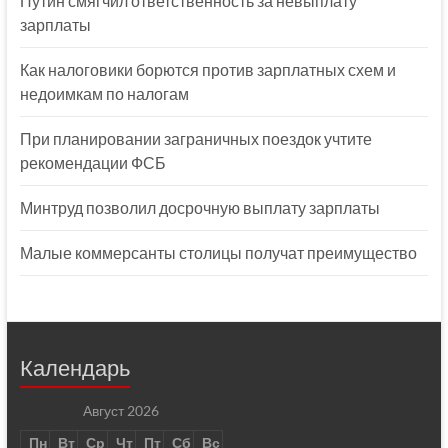
Путин смягчил ответственность за невыплату
зарплаты
Как налоговики борются против зарплатных схем и
недоимкам по налогам
При планировании заграничных поездок учтите
рекомендации ФСБ
Минтруд позволил досрочную выплату зарплаты
Малые коммерсанты столицы получат преимущество
Календарь
Август 2026
Пн
Вт
Ср
Чт
Пт
Сб
Вс