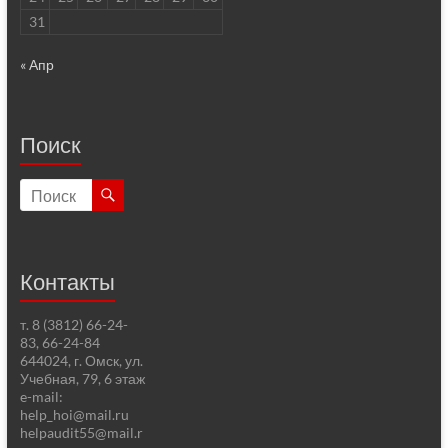
31
« Апр
Поиск
Контакты
т. 8 (3812) 66-24-
83, 66-24-84
644024, г. Омск, ул.
Учебная, 79, 6 этаж
e-mail:
help_hoi@mail.ru
helpaudit55@mail.r