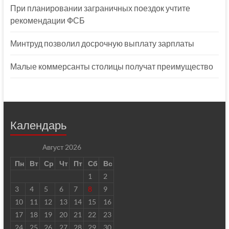
При планировании заграничных поездок учтите
рекомендации ФСБ
Минтруд позволил досрочную выплату зарплаты
Малые коммерсанты столицы получат преимущество
Календарь
Август 2026
Пн
Вт
Ср
Чт
Пт
Сб
Вс
1
2
3
4
5
6
7
8
9
10
11
12
13
14
15
16
17
18
19
20
21
22
23
24
25
26
27
28
29
30