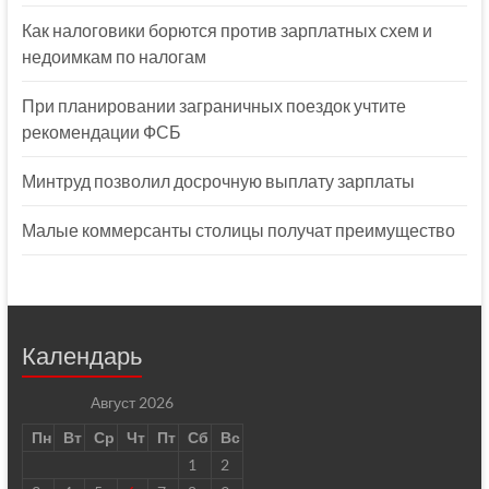
Как налоговики борются против зарплатных схем и
недоимкам по налогам
При планировании заграничных поездок учтите
рекомендации ФСБ
Минтруд позволил досрочную выплату зарплаты
Малые коммерсанты столицы получат преимущество
Календарь
Август 2026
Пн
Вт
Ср
Чт
Пт
Сб
Вс
1
2