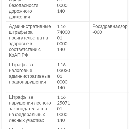
безопасности
0000
дорожного
140
движения
Административные
1 16
Росздравнадзор
штрафы за
74000
-060
посягательства на
01
здоровье в
0000
соответствии с
140
КоАП РФ
Штрафы за
1 16
налоговые
03030
административные
01
правонарушения
0000
140
Штрафы за
1 16
нарушения лесного
25071
законодательства
01
на федеральных
0000
лесных участках
140