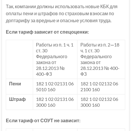
Так, компании должны использовать новые КБК для
оплаты пени и штрафов по страховым взносам по
доптарифу за вредные и опасные условия труда.
Если тариф зависит от спецоценки:
Работы из п. 1 ч. 1
Работы из п. 2
—
18
ст. 30
ч. 1 ст. 30
Федерального
Федерального
закона от
закона от
28.12.2013 №
28.12.2013 № 400-
400-ФЗ
ФЗ
Пени
182 1 02 02131 06
182 1 02 02132 06
5010 160
2100 160
Штраф
182 1 02 02131 06
182 1 02 02132 06
3000 160
3000 160
Если тариф от СОУТ не зависит: