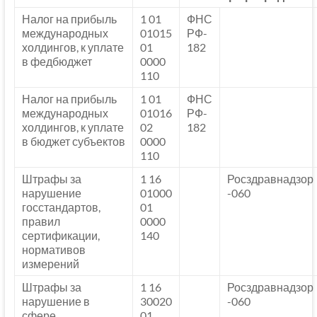
Налог на прибыль
1 01
ФНС
международных
01015
РФ-
холдингов, к уплате
01
182
в федбюджет
0000
110
Налог на прибыль
1 01
ФНС
международных
01016
РФ-
холдингов, к уплате
02
182
в бюджет субъектов
0000
110
Штрафы за
1 16
Росздравнадзор
нарушение
01000
-060
госстандартов,
01
правил
0000
сертификации,
140
нормативов
измерений
Штрафы за
1 16
Росздравнадзор
нарушение в
30020
-060
сфере
01