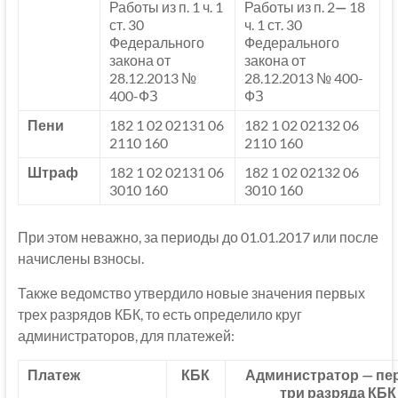
Работы из п. 1 ч. 1
Работы из п. 2
—
18
ст. 30
ч. 1 ст. 30
Федерального
Федерального
закона от
закона от
28.12.2013 №
28.12.2013 № 400-
400-ФЗ
ФЗ
Пени
182 1 02 02131 06
182 1 02 02132 06
2110 160
2110 160
Штраф
182 1 02 02131 06
182 1 02 02132 06
3010 160
3010 160
При этом неважно, за периоды до 01.01.2017 или после
начислены взносы.
Также ведомство утвердило новые значения первых
трех разрядов КБК, то есть определило круг
администраторов, для платежей:
Платеж
КБК
Администратор — пе
три разряда КБК