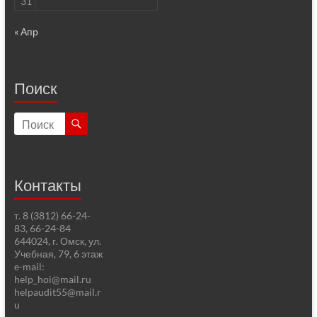
31
« Апр
Поиск
Контакты
т. 8 (3812) 66-24-
83, 66-24-84
644024, г. Омск, ул.
Учебная, 79, 6 этаж
e-mail:
help_hoi@mail.ru
helpaudit55@mail.r
u