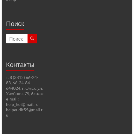
Поиск
Контакты
т. 8 (3812) 66-24-
83, 66-24-84
644024, г. Омск, ул.
Учебная, 79, 6 этаж
e-mail:
help_hoi@mail.ru
helpaudit55@mail.r
u