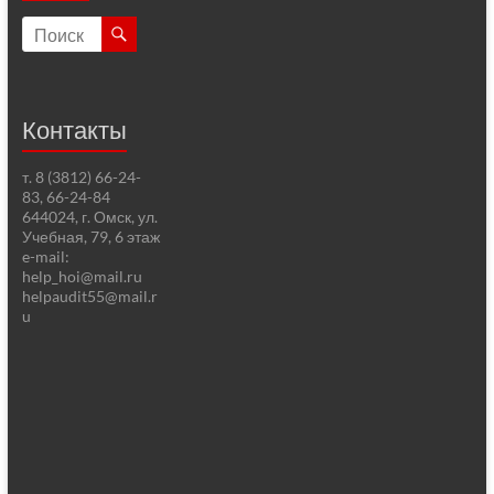
Контакты
т. 8 (3812) 66-24-
83, 66-24-84
644024, г. Омск, ул.
Учебная, 79, 6 этаж
e-mail:
help_hoi@mail.ru
helpaudit55@mail.r
u