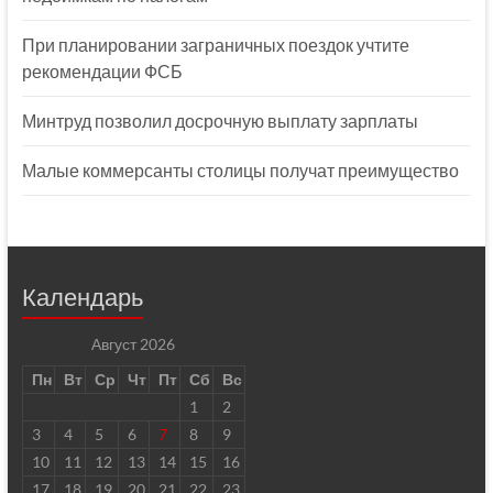
При планировании заграничных поездок учтите
рекомендации ФСБ
Минтруд позволил досрочную выплату зарплаты
Малые коммерсанты столицы получат преимущество
Календарь
Август 2026
Пн
Вт
Ср
Чт
Пт
Сб
Вс
1
2
3
4
5
6
7
8
9
10
11
12
13
14
15
16
17
18
19
20
21
22
23