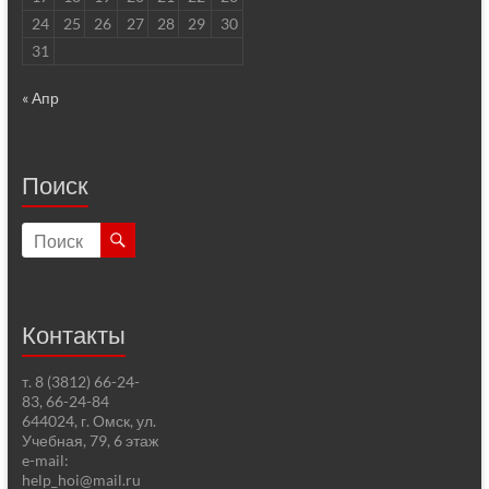
24
25
26
27
28
29
30
31
« Апр
Поиск
Контакты
т. 8 (3812) 66-24-
83, 66-24-84
644024, г. Омск, ул.
Учебная, 79, 6 этаж
e-mail:
help_hoi@mail.ru