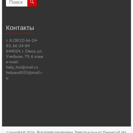
Контакты
т. 8 (3812) 66-24-
83, 66-24-84
644024, г. Омск, ул.
Учебная, 79, 6 этаж
e-mail:
help_hoi@mail.ru
helpaudit55@mail.r
u
Copyright © 2026
. Все права защищены. Тема
Spacious
от ThemeGrill. На