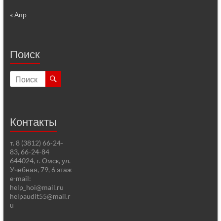
« Апр
Поиск
Контакты
т. 8 (3812) 66-24-
83, 66-24-84
644024, г. Омск, ул.
Учебная, 79, 6 этаж
e-mail:
help_hoi@mail.ru
helpaudit55@mail.r
u