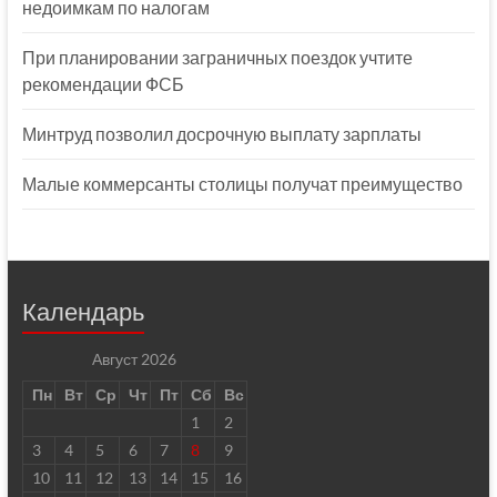
недоимкам по налогам
При планировании заграничных поездок учтите
рекомендации ФСБ
Минтруд позволил досрочную выплату зарплаты
Малые коммерсанты столицы получат преимущество
Календарь
Август 2026
Пн
Вт
Ср
Чт
Пт
Сб
Вс
1
2
3
4
5
6
7
8
9
10
11
12
13
14
15
16