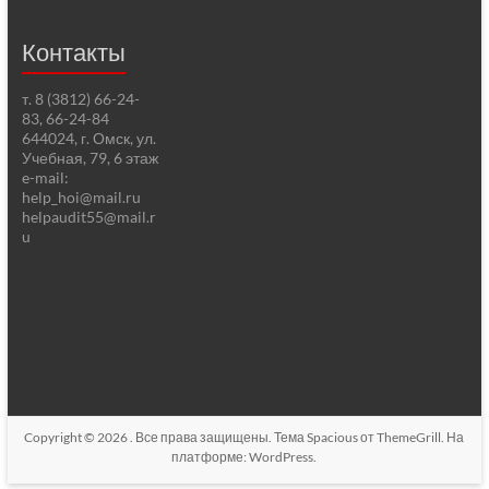
Контакты
т. 8 (3812) 66-24-
83, 66-24-84
644024, г. Омск, ул.
Учебная, 79, 6 этаж
e-mail:
help_hoi@mail.ru
helpaudit55@mail.r
u
Copyright © 2026
. Все права защищены. Тема
Spacious
от ThemeGrill. На
платформе:
WordPress
.