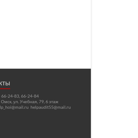
кты
2) 66-24-83, 66-24-84
. Омск, ул. Учебная, 79, 6 этаж
elp_hoi@mail.ru helpaudit55@mail.ru