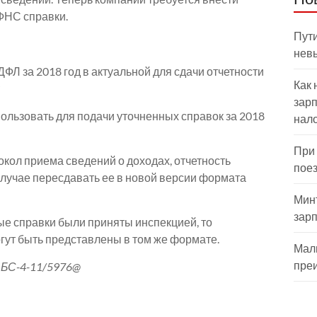
ФНС справки.
Пути
нев
ФЛ за 2018 год в актуальной для сдачи отчетности
Как 
зарп
ользовать для подачи уточненных справок за 2018
нал
При
кол приема сведений о доходах, отчетность
пое
случае пересдавать ее в новой версии формата
Мин
зар
ые справки были приняты инспекцией, то
гут быть представлены в том же формате.
Мал
пре
БС-4-11/5976@