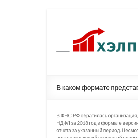
Перейти
к
содержимому
В каком формате предста
В ФНС РФ обратилась организация,
НДФЛ за 2018 год в формате версии
отчета за указанный период. Несмот
подтверждающий успешный прием с