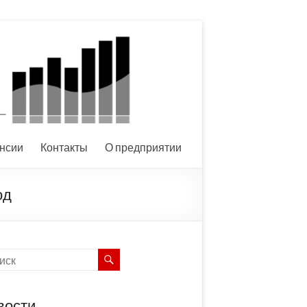
нсии
Контакты
О предприятии
од
вости