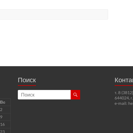
Поиск
Конта
т. 8 (381
644024, г
Вс
e-mail: h
2
9
16
23