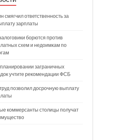
н смягчил ответственность за
ыплату зарплаты
налоговики борются против
латных схем и недоимкам по
огам
 планировании заграничных
здок учтите рекомендации ФСБ
труд позволил досрочную выплату
платы
ые коммерсанты столицы получат
имущество