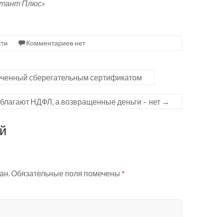
ьтант Плюс»
сти
Комментариев нет
печенный сберегательным сертификатом
благают НДФЛ, а возвращенные деньги – нет
→
ий
ан.
Обязательные поля помечены
*