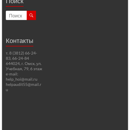
Поиск
Контакты
т. 8 (3812) 66-24-
83, 66-24-84
644024, г. Омск, ул.
Учебная, 79, 6 этаж
e-mail:
help_hoi@mail.ru
helpaudit55@mail.r
u