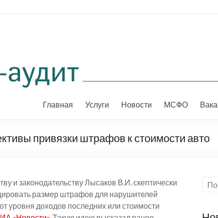
Главная
Услуги
Новости
МСФО
Вака
ективы привязки штрафов к стоимости авто
тву и законодательству Лысаков В.И. скептически
ировать размер штрафов для нарушителей
от уровня доходов последних или стоимости
Но
ИА «Новости»
. Такую идею высказал ранее