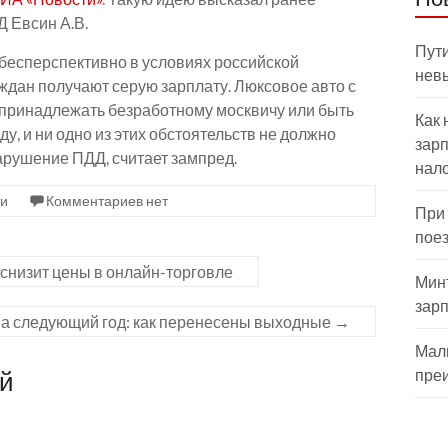
 Евсин А.В.
Пути
бесперспективно в условиях российской
нев
аждан получают серую зарплату. Люксовое авто с
принадлежать безработному москвичу или быть
Как 
у, и ни одно из этих обстоятельств не должно
зарп
арушение ПДД, считает зампред.
нал
ти
Комментариев нет
При
пое
 снизит цены в онлайн-торговле
Мин
зар
на следующий год: как перенесены выходные
→
Мал
ий
пре