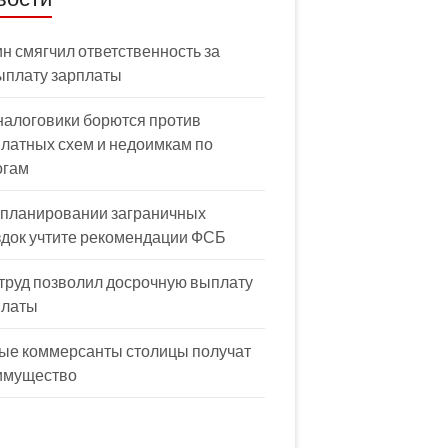
н смягчил ответственность за
ыплату зарплаты
налоговики борются против
латных схем и недоимкам по
огам
 планировании заграничных
здок учтите рекомендации ФСБ
труд позволил досрочную выплату
платы
ые коммерсанты столицы получат
имущество