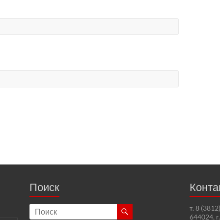
Поиск
Конта
т. 8 (381
644024, г