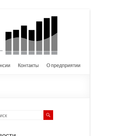
нсии
Контакты
О предприятии
вости