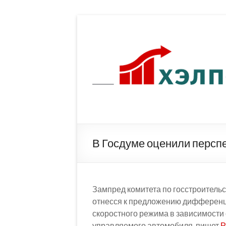
Перейти
к
содержимому
В Госдуме оценили персп
Зампред комитета по госстроительс
отнесся к предложению дифференц
скоростного режима в зависимости 
управляемого автомобиля, пишет
Р