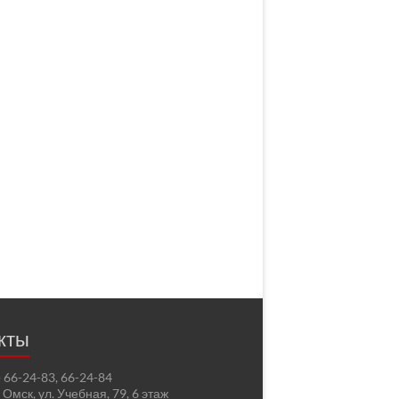
кты
2) 66-24-83, 66-24-84
. Омск, ул. Учебная, 79, 6 этаж