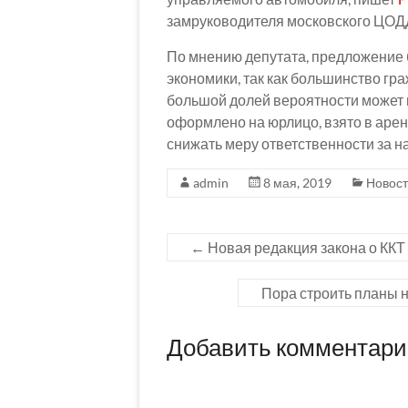
замруководителя московского ЦОДД
По мнению депутата, предложение 
экономики, так как большинство гр
большой долей вероятности может 
оформлено на юрлицо, взято в аренд
снижать меру ответственности за н
admin
8 мая, 2019
Новос
←
Новая редакция закона о ККТ
Пора строить планы 
Добавить комментар