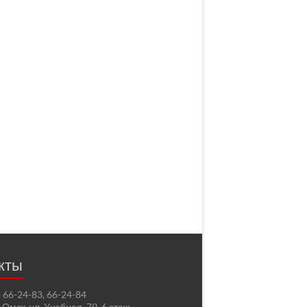
кты
2) 66-24-83, 66-24-84
. Омск, ул. Учебная, 79, 6 этаж