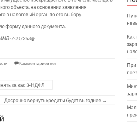
кого объекта, на основании заявления
о в налоговый орган по его выбору.
Пути
нев
ю форму данного документа.
Как 
ММВ-7-21/263@
зарп
нал
ости
Комментариев нет
При
пое
нять за вас 3-НДФЛ
Мин
зар
Досрочно вернуть кредиты будет выгоднее
→
Мал
пре
ий