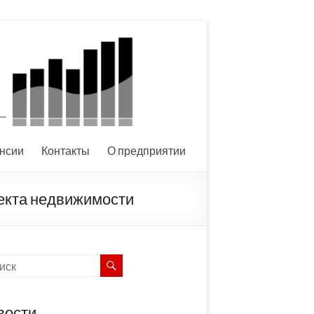
нсии
Контакты
О предприятии
екта недвижимости
вости