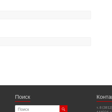
Поиск
Конта
т. 8 (381
644024, г