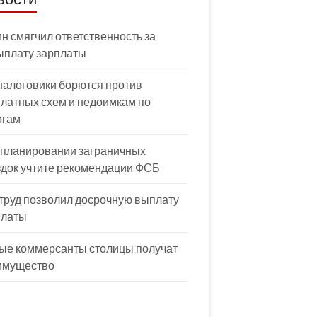
н смягчил ответственность за
ыплату зарплаты
налоговики борются против
латных схем и недоимкам по
огам
 планировании заграничных
здок учтите рекомендации ФСБ
труд позволил досрочную выплату
платы
ые коммерсанты столицы получат
имущество