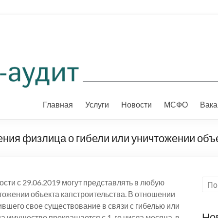
Главная
Услуги
Новости
МСФО
Вака
ния физлица о гибели или уничтожении объ
сти с 29.06.2019 могут представлять в любую
тожении объекта капстроительства. В отношении
вшего свое существование в связи с гибелью или
Но
а имущество прекращается с 1-го числа месяца, в