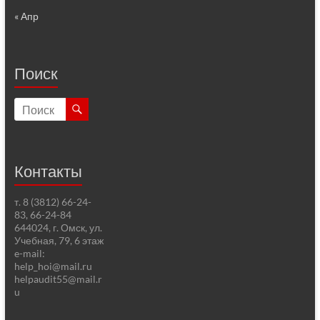
« Апр
Поиск
Контакты
т. 8 (3812) 66-24-
83, 66-24-84
644024, г. Омск, ул.
Учебная, 79, 6 этаж
e-mail:
help_hoi@mail.ru
helpaudit55@mail.r
u