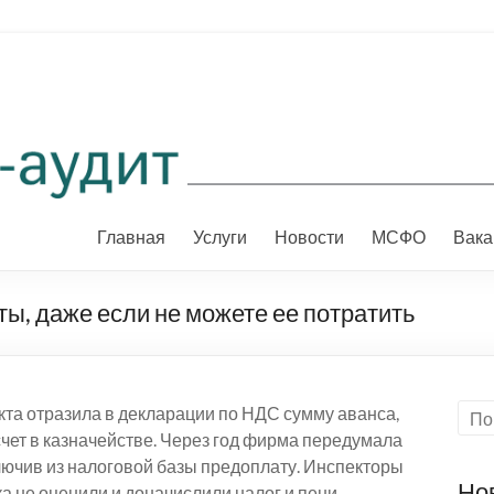
Главная
Услуги
Новости
МСФО
Вака
ы, даже если не можете ее потратить
кта отразила в декларации по НДС сумму аванса,
чет в казначействе. Через год фирма передумала
лючив из налоговой базы предоплату. Инспекторы
Но
 не оценили и доначислили налог и пени.