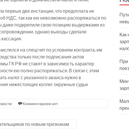
ла первые две инстанции, что предоплата не
Пути
 об НДС, так как ею невозможно распоряжаться по
нев
ы даже подкрепили свою позицию выдержками из
м сопровождении, однако выводы сделали
Как 
 кассация.
зарп
нал
числялся на спецсчет по условиям контракта, им
редства только после подписания актов
При
рмы ГК РФ не ставят в зависимость характер
пое
ости ею полно распоряжаться. В связи с этим
ть налог с указанного аванса нужно в
Мин
ния нижестоящих коллег окружные судьи
зар
Мал
овости
Комментариев нет
пре
ательщиков по новым признакам