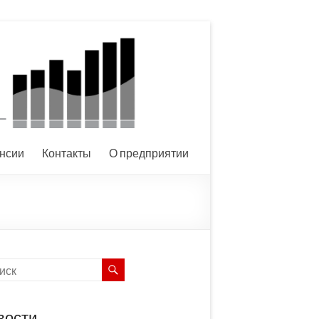
нсии
Контакты
О предприятии
вости