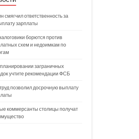
н смягчил ответственность за
ыплату зарплаты
налоговики борются против
латных схем и недоимкам по
огам
 планировании заграничных
здок учтите рекомендации ФСБ
труд позволил досрочную выплату
платы
ые коммерсанты столицы получат
имущество