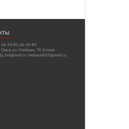
кты
2) 66-24-83, 66-24-84
. Омск, ул. Учебная, 79, 6 этаж
elp_hoi@mail.ru helpaudit55@mail.ru