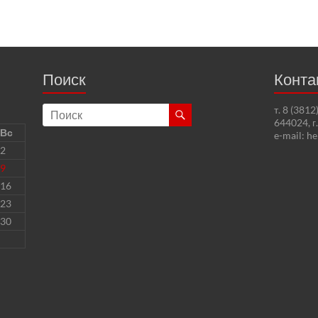
Поиск
Конта
т. 8 (381
644024, г
Вс
e-mail: h
2
9
16
23
30