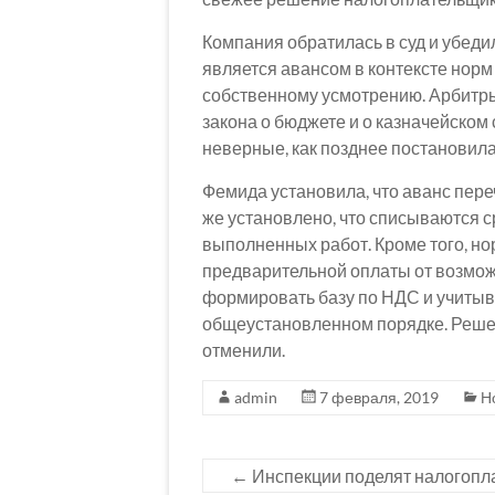
Компания обратилась в суд и убеди
является авансом в контексте норм
собственному усмотрению. Арбитр
закона о бюджете и о казначейско
неверные, как позднее постановила
Фемида установила, что аванс пере
же установлено, что списываются с
выполненных работ. Кроме того, но
предварительной оплаты от возможн
формировать базу по НДС и учитыва
общеустановленном порядке. Реше
отменили.
admin
7 февраля, 2019
Н
←
Инспекции поделят налогопл