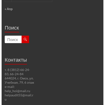
« Апр
Поиск
Контакты
т. 8 (3812) 66-24-
83, 66-24-84
644024, г. Омск, ул.
Учебная, 79, 6 этаж
e-mail:
help_hoi@mail.ru
helpaudit55@mail.r
u